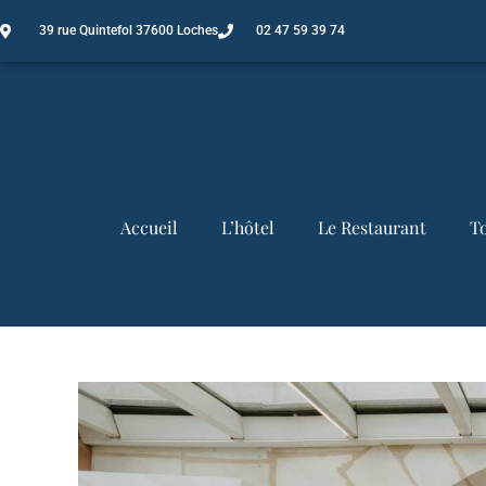
39 rue Quintefol 37600 Loches
02 47 59 39 74
Accueil
L’hôtel
Le Restaurant
T