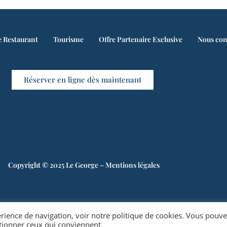
e Restaurant
Tourisme
Offre Partenaire Exclusive
Nous con
Réserver en ligne dès maintenant
Copyright © 2025 Le George –
Mentions légales
érience de navigation, voir notre
politique de cookies
. Vous pouve
ctionner ceux qui conviennent.