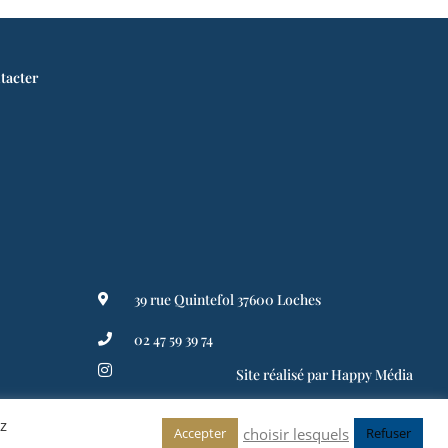
tacter
39 rue Quintefol 37600 Loches
02 47 59 39 74
Site réalisé par Happy Média
z
choisir lesquels
Accepter
Refuser